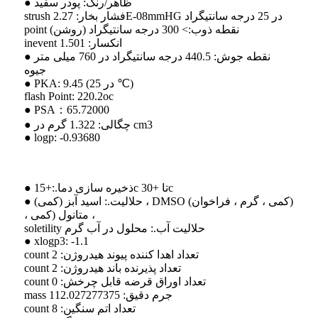
● ظاهر/رنگ: پودر سفید
strush فشار بخار: 2.27E-08mmHG در 25 درجه سانتیگراد
point نقطه ذوب:> 300 درجه سانتیگراد (روشن)
inevent انکسار: 1.501
● نقطه جوش: 440.5 درجه سانتیگراد در 760 میلی متر
جیوه
● PKA: 9.45 (در 25 ℃)
flash Point: 220.2oc
● PSA
：
65.72000
● چگالی: 1.322 گرم در cm3
● logp: -0.93680
● ذخیره سازی دما.:+15c تا +30c
● حلالیت.: اسید آبز (کمی) ، DMSO (کمی ، گرم ، فراخوان)
، متانول (کمی ،
soletility حلالیت آب.: محلول در آب گرم
● xlogp3: -1.1
count تعداد اهدا کننده پیوند هیدروژن: 2
count تعداد پذیرنده باند هیدروژن: 2
count تعداد اوراق قرضه قابل چرخش: 0
mass جرم دقیق: 112.027277375
count تعداد اتم سنگین: 8