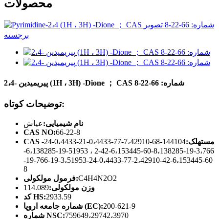
محصولات
پیریمیدین -2،4 (1H ، 3H) -Dione ； CAS شماره: 66-22-8
توضیحات کوتاه:
نام شیمیایی:
عیاش
CAS NO:
66-22-8
CAS مستهلک:
144104-68-7،42910-77-0،4433-21-0،4433-24-
3،766-19-8،138285-60-6،153445-42-2 ، 51953-19-6،138285-
60-6،153445-42-2،42910-77-0،4433-24-3،51953-19-766-19-
8
C4H4N2O2
فرمول مولکولی:
وزن مولکولی:
114.089
2933.59
کد HS:
200-621-9
شماره جامعه اروپا (EC):
759649،29742،3970
شماره NSC: