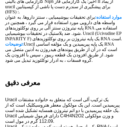
کارآزمایی های بالینی Niph اخیر: یک کارآزمایی فاز II از پماد
uracil برای پیشگیری از سندرم دست پا ناشی از کپسیتابین
(HFS) :.
موارد استفاده:
برای تحقیقات بیوشیمیایی ، سنتز داروها. به عنوان
واسطه های دارویی مورد استفاده قرار می گیرد ، همچنین در
پایه نیتروژن سنتز آلی بر روی نوکلئوزیدهای RNA استفاده می
شود. ضد پلاستیک در تحقیقات بیوشیمیایی. Uracil (Ucivudine EP
INPARITY F) یک پایه نیتروژن بر روی نوکلئوزیدهای RNA است.
Uracil یک پایه پیریمیدین و یک مؤلفه اساسی RNA
توضیحات:
است که در آن از طریق پیوندهای هیدروژن به آدنین متصل می
شود. از طریق افزودن یک قطعه ریبوز ، سپس با افزودن یک
گروه فسفات ، به ادرار نوکلئوزید تبدیل می شود.
معرفی دقیق
Uracil یک ترکیب آلی است که متعلق به خانواده مشتقات
پیریمیدین است. این یک مولکول معطر هتروسیکلیک است که از
یک حلقه پیریمیدین با دو اتم نیتروژن همسایه تشکیل شده است.
Uracil دارای فرمول شیمیایی C4H4N2O2 و وزن مولکولی
112.09 گرم در مول است.
Uracil یکی از چهار هسته است که در ماده ژنتیکی RNA (اسید