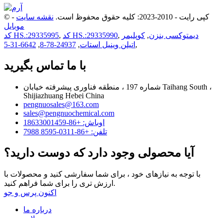
© کپی رایت - 2010-2023: کلیه حقوق محفوظ است.
نقشه سایت
-
موبایل
دیمتوکسی بنزن
,
کوپلیمر
,
کد HS.:29335990
,
کد HS.:29335995
,
اتیلن وینیل استات
,
24937-78-8
,
6642-31-5
با ما تماس بگیرید
شماره 197 ، منطقه فناوری پیشرفته خیابان Taihang South ،
Shijiazhuang Hebei China
pengnuosales@163.com
sales@pengnuochemical.com
اوباش: +86-18633001459
تلفن: +86-0311-8595 7988
آیا محصولی وجود دارد که دوست دارید؟
با توجه به نیازهای خود ، برای شما سفارشی کنید و محصولات با
ارزش تری را برای شما فراهم کنید.
اکنون پرس و جو
درباره ما