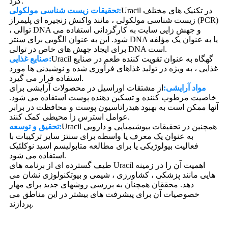
کرد.
Uracil در تکنیک های مختلف
تحقیقات زیست شناسی مولکولی:
زیست شناسی مولکولی ، مانند واکنش زنجیره ای پلیمراز (PCR)
، توالی DNA و جهش زایی سایت به کارگردانی استفاده می
شود. این به عنوان الگویی برای سنتز DNA یا به عنوان یک مؤلفه
برای ایجاد جهش های خاص در توالی DNA است.
Uracil گهگاه به عنوان تقویت کننده طعم در صنایع
صنایع غذایی:
غذایی ، به ویژه در تولید غذاهای فرآوری شده و نوشیدنی ها مورد
استفاده قرار می گیرد.
مواد آرایشی:
از مشتقات اوراسیل در محصولات آرایشی برای
خاصیت مرطوب کننده و تسکین دهنده پوست استفاده می شود.
آنها ممکن است به بهبود هیدراتاسیون پوست و محافظت در برابر
عوامل استرس زا محیطی کمک کنند.
Uracil همچنین در تحقیقات بیوشیمیایی و دارویی
تحقیق و توسعه:
به عنوان یک معرف یا واسطه برای سنتز سایر ترکیبات با
فعالیت بیولوژیکی یا برای مطالعه متابولیسم اسید نوکلئیک
استفاده می شود.
طیف گسترده ای از برنامه های Uracil اهمیت آن را در زمینه
هایی مانند پزشکی ، کشاورزی ، شیمی و بیوتکنولوژی نشان می
دهد. محققان همچنان به بررسی روشهای جدید برای مهار
خصوصیات آن برای پیشرفت های بیشتر در این مناطق می
پردازند.