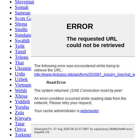
Slovenian
Somali
Samoan
Scots Gaelic
Shona
Sindhi
Sundanese
Swahili
Tajik
Tamil
Telugu
Thai
Ukrainian
Urdu
Uzbek
Vietnamese
Welsh
Xhosa
Yiddish
Yoruba
Zulu
Kinyarwanda
Tatar
Oriya
Turkmen