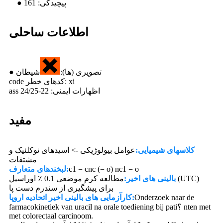
● پیچیدگی: 161
اطلاعات ساحلی
● تصویری (ها):
شیطان
code کدهای خطر: xi
ass اظهارات ایمنی: 22-24/25
مفید
کلاسهای شیمیایی:
عوامل بیولوژیکی -> اسیدهای نوکلئیک و
مشتقات
c1 = cnc (= o) nc1 = o
لبخندهای متعارف:
بالینی های اخیر:
مطالعه کرم موضعی 0.1 ٪ اوراسیل (UTC)
برای پیشگیری از سندرم دست پا
Onderzoek naar de
کارآزمایی های بالینی اخیر اتحادیه اروپا:
farmacokinetiek van uracil na orale toediening bij pati؟ nten met
met colorectaal carcinoom.