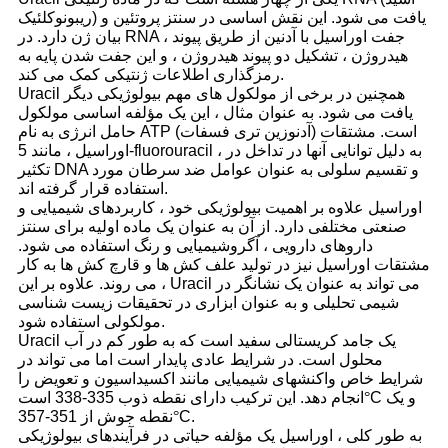
ریبونوکلئیک) یافت می شود. این نقش اساسی در سنتز پروتئین و
بیان ژن دارد. در RNA ، جفت اوراسیل با آدنین از طریق پیوند
هیدروژن ، تشکیل دو پیوند هیدروژن ، و این جفت شدن پایه به
رمزگذاری اطلاعات ژنتیکی کمک می کند.
Uracil همچنین در برخی از مولکول های مهم بیولوژیکی دیگر
یافت می شود. به عنوان مثال ، این یک مؤلفه اساسی مولکول
حامل انرژی به نام ATP (آدنوزین تری فسفات) است. مشتقات
اوراسیل ، مانند 5-fluorouracil ، به دلیل توانایی آنها در تداخل در
تکثیر DNA و تقسیم سلولی به عنوان عوامل ضد سرطان مورد
استفاده قرار گرفته اند.
اوراسیل علاوه بر اهمیت بیولوژیکی خود ، کاربردهای شیمیایی و
صنعتی مختلفی دارد. از آن به عنوان یک ماده اولیه برای سنتز
داروهای دارویی ، آگروشیمیایی و رنگ استفاده می شود.
مشتقات اوراسیل نیز در تولید علف کش ها و قارچ کش ها به کار
می روند. علاوه بر این ، Uracil می تواند به عنوان یک نشانگر در
شیمی تحلیلی و به عنوان ابزاری در تحقیقات زیست شناسی
مولکولی استفاده شود.
Uracil یک جامد کریستالی سفید است که به طور کم در آب
محلول است. در شرایط عادی پایدار است اما می تواند در
شرایط خاص واکنشهای شیمیایی مانند اکسیداسیون و تعویض را
C و یک
°
انجام دهد. این ترکیب دارای نقطه ذوب 335-338 است
C.
°
نقطه جوش از 351-357
به طور کلی ، اوراسیل یک مؤلفه حیاتی در فرآیندهای بیولوژیکی