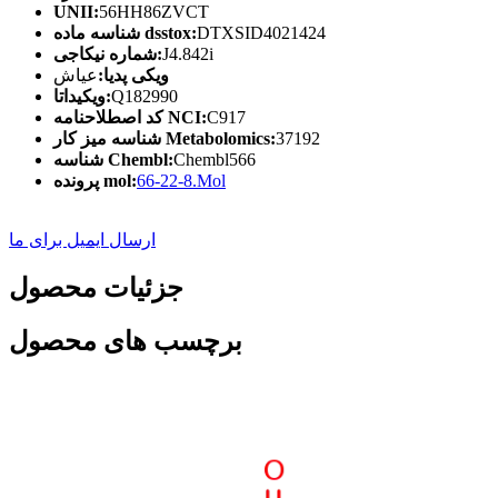
UNII:
56HH86ZVCT
DTXSID4021424
شناسه ماده dsstox:
J4.842i
شماره نیکاجی:
ویکی پدیا:
عیاش
Q182990
ویکیداتا:
C917
کد اصطلاحنامه NCI:
37192
شناسه میز کار Metabolomics:
Chembl566
شناسه Chembl:
66-22-8.Mol
پرونده mol:
ارسال ایمیل برای ما
جزئیات محصول
برچسب های محصول